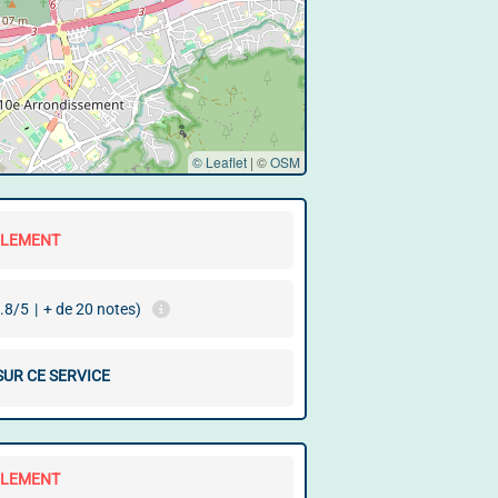
© Leaflet
|
©
OSM
LLEMENT
.8/5
|
+ de 20 notes)
SUR CE SERVICE
LLEMENT