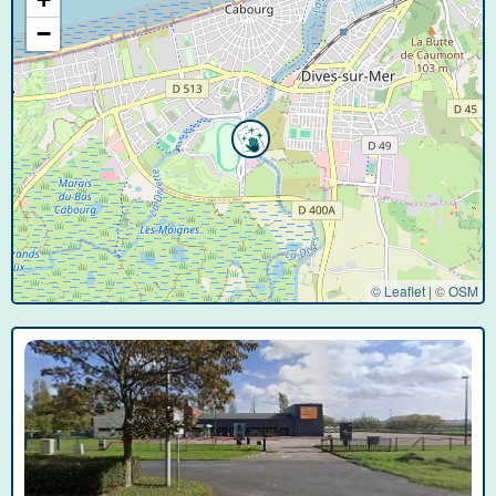
−
© Leaflet
|
©
OSM